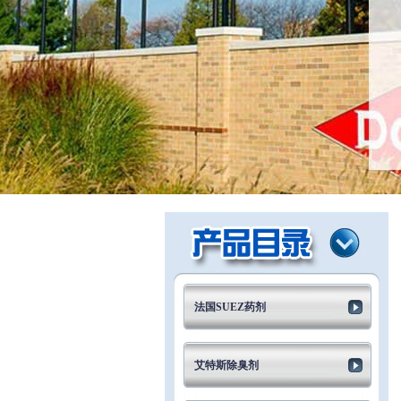
法国SUEZ药剂
艾特斯除臭剂