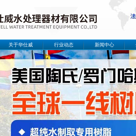
关于华仕威
行业动态
新闻中心