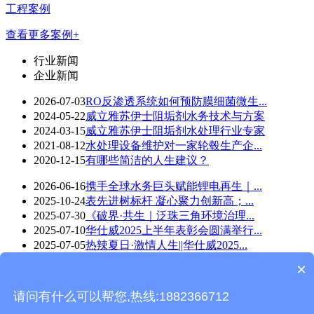
工程案例
查看更多案例+
行业新闻
企业新闻
2026-07-03
RO反渗透系统如何预防膜细菌微生...
2024-05-22
威立雅苏伊士阻垢剂水务技术与方案
2024-03-15
威立雅苏伊士阻垢剂水处理行业专家
2021-08-12
水处理设备维护对一家轮毂生产企...
2020-12-15
有哪些简洁的人生建议？
2026-06-16
携手全球水务巨头赋能锂电再生｜...
2025-10-24
表先进树标杆 凝心聚力创新高；...
2025-07-30
《破界·共生｜泛珠三角环境治理...
2025-07-10
华仕威2025上半年表彰会圆满举行...
2025-07-05
热辣夏日·激情人生||华仕威2025...
×
华仕威水处理-wap版 版权所有©Copyright 2018
技术支持：
东莞网站建设
请问有什么可以帮您,热线:1882366712
返回首页