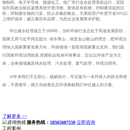
物制药、电子半导体、能源化工、电厂等行业水处理系统运行，其阻
垢剂高效去除反渗透系统中悬浮物、胶体及有机物，控制微溶盐的沉
积，抑制微生物的污染，防止余氯的氧化，为系统用户年度节省30%以
上维护成本；威立雅百年品牌，为您企业发展降本护航。
华仕威水处理成立于2008年，当时环保行业正处于高速发展阶段，
国家主席习近平同志提出: 绿水青山，就是金山银山的理念，把环境治
理纳入国家重要发展方向，环保领域一直取得国家重点支持，我们践
行国家环境治理政策,把握机会投身环保事业，定位以环保产业为主
体，业务领域遍及纯水处理、污水处理、废气处理，环境治理等。
16年来我们不忘初心，砥砺前行，牢记做为一名环保人的担当和使
命，不畏艰辛，竭力为改善生态环境奉献我们华仕威人的力量。
了解更多 >>
服务热线：
18565607550
立即咨询
工程案例