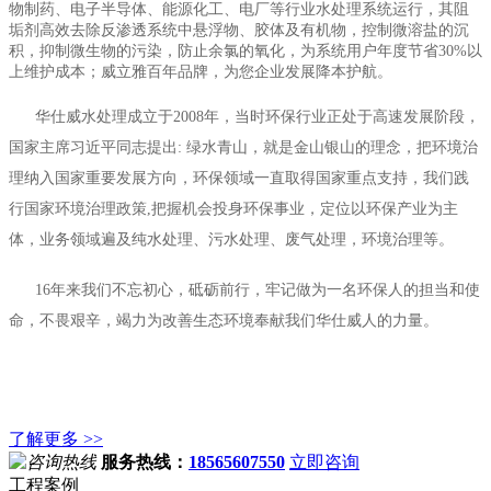
物制药、电子半导体、能源化工、电厂等行业水处理系统运行，其阻
垢剂高效去除反渗透系统中悬浮物、胶体及有机物，控制微溶盐的沉
积，抑制微生物的污染，防止余氯的氧化，为系统用户年度节省30%以
上维护成本；威立雅百年品牌，为您企业发展降本护航。
华仕威水处理成立于2008年，当时环保行业正处于高速发展阶段，
国家主席习近平同志提出: 绿水青山，就是金山银山的理念，把环境治
理纳入国家重要发展方向，环保领域一直取得国家重点支持，我们践
行国家环境治理政策,把握机会投身环保事业，定位以环保产业为主
体，业务领域遍及纯水处理、污水处理、废气处理，环境治理等。
16年来我们不忘初心，砥砺前行，牢记做为一名环保人的担当和使
命，不畏艰辛，竭力为改善生态环境奉献我们华仕威人的力量。
了解更多 >>
服务热线：
18565607550
立即咨询
工程案例