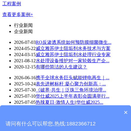
工程案例
查看更多案例+
行业新闻
企业新闻
2026-07-03
RO反渗透系统如何预防膜细菌微生...
2024-05-22
威立雅苏伊士阻垢剂水务技术与方案
2024-03-15
威立雅苏伊士阻垢剂水处理行业专家
2021-08-12
水处理设备维护对一家轮毂生产企...
2020-12-15
有哪些简洁的人生建议？
2026-06-16
携手全球水务巨头赋能锂电再生｜...
2025-10-24
表先进树标杆 凝心聚力创新高；...
2025-07-30
《破界·共生｜泛珠三角环境治理...
2025-07-10
华仕威2025上半年表彰会圆满举行...
2025-07-05
热辣夏日·激情人生||华仕威2025...
×
华仕威水处理-wap版 版权所有©Copyright 2018
技术支持：
东莞网站建设
请问有什么可以帮您,热线:1882366712
返回首页