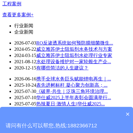
工程案例
查看更多案例+
行业新闻
企业新闻
2026-07-03
RO反渗透系统如何预防膜细菌微生...
2024-05-22
威立雅苏伊士阻垢剂水务技术与方案
2024-03-15
威立雅苏伊士阻垢剂水处理行业专家
2021-08-12
水处理设备维护对一家轮毂生产企...
2020-12-15
有哪些简洁的人生建议？
2026-06-16
携手全球水务巨头赋能锂电再生｜...
2025-10-24
表先进树标杆 凝心聚力创新高；...
2025-07-30
《破界·共生｜泛珠三角环境治理...
2025-07-10
华仕威2025上半年表彰会圆满举行...
2025-07-05
热辣夏日·激情人生||华仕威2025...
×
华仕威水处理-wap版 版权所有©Copyright 2018
技术支持：
东莞网站建设
请问有什么可以帮您,热线:1882366712
返回首页