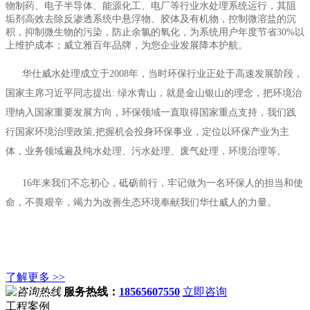
物制药、电子半导体、能源化工、电厂等行业水处理系统运行，其阻
垢剂高效去除反渗透系统中悬浮物、胶体及有机物，控制微溶盐的沉
积，抑制微生物的污染，防止余氯的氧化，为系统用户年度节省30%以
上维护成本；威立雅百年品牌，为您企业发展降本护航。
华仕威水处理成立于2008年，当时环保行业正处于高速发展阶段，
国家主席习近平同志提出: 绿水青山，就是金山银山的理念，把环境治
理纳入国家重要发展方向，环保领域一直取得国家重点支持，我们践
行国家环境治理政策,把握机会投身环保事业，定位以环保产业为主
体，业务领域遍及纯水处理、污水处理、废气处理，环境治理等。
16年来我们不忘初心，砥砺前行，牢记做为一名环保人的担当和使
命，不畏艰辛，竭力为改善生态环境奉献我们华仕威人的力量。
了解更多 >>
服务热线：
18565607550
立即咨询
工程案例