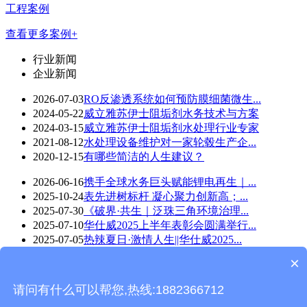
工程案例
查看更多案例+
行业新闻
企业新闻
2026-07-03
RO反渗透系统如何预防膜细菌微生...
2024-05-22
威立雅苏伊士阻垢剂水务技术与方案
2024-03-15
威立雅苏伊士阻垢剂水处理行业专家
2021-08-12
水处理设备维护对一家轮毂生产企...
2020-12-15
有哪些简洁的人生建议？
2026-06-16
携手全球水务巨头赋能锂电再生｜...
2025-10-24
表先进树标杆 凝心聚力创新高；...
2025-07-30
《破界·共生｜泛珠三角环境治理...
2025-07-10
华仕威2025上半年表彰会圆满举行...
2025-07-05
热辣夏日·激情人生||华仕威2025...
×
华仕威水处理-wap版 版权所有©Copyright 2018
技术支持：
东莞网站建设
请问有什么可以帮您,热线:1882366712
返回首页