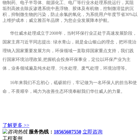
物制药、电子半导体、能源化工、电厂等行业水处理系统运行，其阻
垢剂高效去除反渗透系统中悬浮物、胶体及有机物，控制微溶盐的沉
积，抑制微生物的污染，防止余氯的氧化，为系统用户年度节省30%以
上维护成本；威立雅百年品牌，为您企业发展降本护航。
华仕威水处理成立于2008年，当时环保行业正处于高速发展阶段，
国家主席习近平同志提出: 绿水青山，就是金山银山的理念，把环境治
理纳入国家重要发展方向，环保领域一直取得国家重点支持，我们践
行国家环境治理政策,把握机会投身环保事业，定位以环保产业为主
体，业务领域遍及纯水处理、污水处理、废气处理，环境治理等。
16年来我们不忘初心，砥砺前行，牢记做为一名环保人的担当和使
命，不畏艰辛，竭力为改善生态环境奉献我们华仕威人的力量。
了解更多 >>
服务热线：
18565607550
立即咨询
工程案例