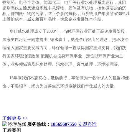
物制药、电子半导体、能源化工、电厂等行业水处理系统运行，其阻
垢剂高效去除反渗透系统中悬浮物、胶体及有机物，控制微溶盐的沉
积，抑制微生物的污染，防止余氯的氧化，为系统用户年度节省30%以
上维护成本；威立雅百年品牌，为您企业发展降本护航。
华仕威水处理成立于2008年，当时环保行业正处于高速发展阶段，
国家主席习近平同志提出: 绿水青山，就是金山银山的理念，把环境治
理纳入国家重要发展方向，环保领域一直取得国家重点支持，我们践
行国家环境治理政策,把握机会投身环保事业，定位以环保产业为主
体，业务领域遍及纯水处理、污水处理、废气处理，环境治理等。
16年来我们不忘初心，砥砺前行，牢记做为一名环保人的担当和使
命，不畏艰辛，竭力为改善生态环境奉献我们华仕威人的力量。
了解更多 >>
服务热线：
18565607550
立即咨询
工程案例