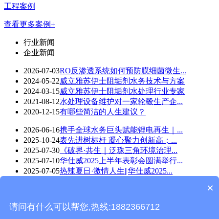
工程案例
查看更多案例+
行业新闻
企业新闻
2026-07-03
RO反渗透系统如何预防膜细菌微生...
2024-05-22
威立雅苏伊士阻垢剂水务技术与方案
2024-03-15
威立雅苏伊士阻垢剂水处理行业专家
2021-08-12
水处理设备维护对一家轮毂生产企...
2020-12-15
有哪些简洁的人生建议？
2026-06-16
携手全球水务巨头赋能锂电再生｜...
2025-10-24
表先进树标杆 凝心聚力创新高；...
2025-07-30
《破界·共生｜泛珠三角环境治理...
2025-07-10
华仕威2025上半年表彰会圆满举行...
2025-07-05
热辣夏日·激情人生||华仕威2025...
×
华仕威水处理-wap版 版权所有©Copyright 2018
技术支持：
东莞网站建设
请问有什么可以帮您,热线:1882366712
返回首页