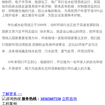
物制药、电子半导体、能源化工、电厂等行业水处理系统运行，其阻
垢剂高效去除反渗透系统中悬浮物、胶体及有机物，控制微溶盐的沉
积，抑制微生物的污染，防止余氯的氧化，为系统用户年度节省30%以
上维护成本；威立雅百年品牌，为您企业发展降本护航。
华仕威水处理成立于2008年，当时环保行业正处于高速发展阶段，
国家主席习近平同志提出: 绿水青山，就是金山银山的理念，把环境治
理纳入国家重要发展方向，环保领域一直取得国家重点支持，我们践
行国家环境治理政策,把握机会投身环保事业，定位以环保产业为主
体，业务领域遍及纯水处理、污水处理、废气处理，环境治理等。
16年来我们不忘初心，砥砺前行，牢记做为一名环保人的担当和使
命，不畏艰辛，竭力为改善生态环境奉献我们华仕威人的力量。
了解更多 >>
服务热线：
18565607550
立即咨询
工程案例