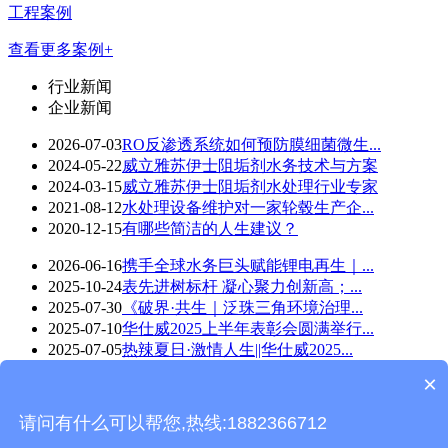
工程案例
查看更多案例+
行业新闻
企业新闻
2026-07-03
RO反渗透系统如何预防膜细菌微生...
2024-05-22
威立雅苏伊士阻垢剂水务技术与方案
2024-03-15
威立雅苏伊士阻垢剂水处理行业专家
2021-08-12
水处理设备维护对一家轮毂生产企...
2020-12-15
有哪些简洁的人生建议？
2026-06-16
携手全球水务巨头赋能锂电再生｜...
2025-10-24
表先进树标杆 凝心聚力创新高；...
2025-07-30
《破界·共生｜泛珠三角环境治理...
2025-07-10
华仕威2025上半年表彰会圆满举行...
2025-07-05
热辣夏日·激情人生||华仕威2025...
×
华仕威水处理-wap版 版权所有©Copyright 2018
技术支持：
东莞网站建设
请问有什么可以帮您,热线:1882366712
返回首页