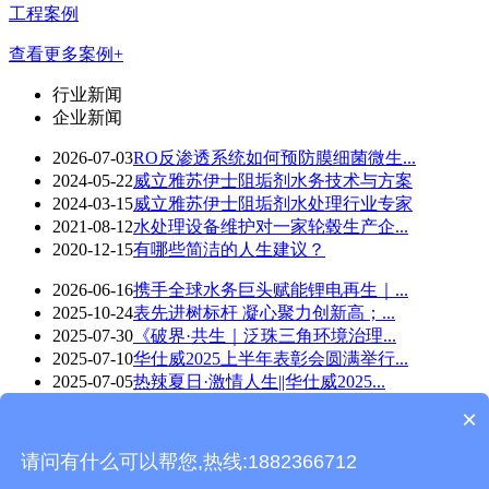
工程案例
查看更多案例+
行业新闻
企业新闻
2026-07-03
RO反渗透系统如何预防膜细菌微生...
2024-05-22
威立雅苏伊士阻垢剂水务技术与方案
2024-03-15
威立雅苏伊士阻垢剂水处理行业专家
2021-08-12
水处理设备维护对一家轮毂生产企...
2020-12-15
有哪些简洁的人生建议？
2026-06-16
携手全球水务巨头赋能锂电再生｜...
2025-10-24
表先进树标杆 凝心聚力创新高；...
2025-07-30
《破界·共生｜泛珠三角环境治理...
2025-07-10
华仕威2025上半年表彰会圆满举行...
2025-07-05
热辣夏日·激情人生||华仕威2025...
×
华仕威水处理-wap版 版权所有©Copyright 2018
技术支持：
东莞网站建设
请问有什么可以帮您,热线:1882366712
返回首页