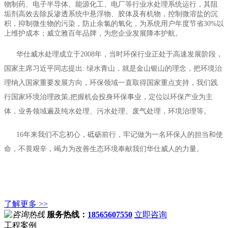
物制药、电子半导体、能源化工、电厂等行业水处理系统运行，其阻
垢剂高效去除反渗透系统中悬浮物、胶体及有机物，控制微溶盐的沉
积，抑制微生物的污染，防止余氯的氧化，为系统用户年度节省30%以
上维护成本；威立雅百年品牌，为您企业发展降本护航。
华仕威水处理成立于2008年，当时环保行业正处于高速发展阶段，
国家主席习近平同志提出: 绿水青山，就是金山银山的理念，把环境治
理纳入国家重要发展方向，环保领域一直取得国家重点支持，我们践
行国家环境治理政策,把握机会投身环保事业，定位以环保产业为主
体，业务领域遍及纯水处理、污水处理、废气处理，环境治理等。
16年来我们不忘初心，砥砺前行，牢记做为一名环保人的担当和使
命，不畏艰辛，竭力为改善生态环境奉献我们华仕威人的力量。
了解更多 >>
服务热线：
18565607550
立即咨询
工程案例